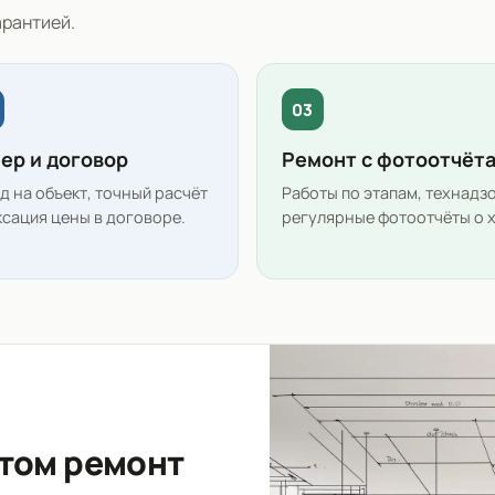
арантией.
03
ер и договор
Ремонт с фотоотчёт
д на объект, точный расчёт
Работы по этапам, технадзо
ксация цены в договоре.
регулярные фотоотчёты о 
отом ремонт