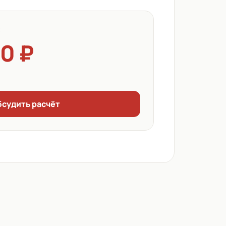
с
0 ₽
бсудить расчёт