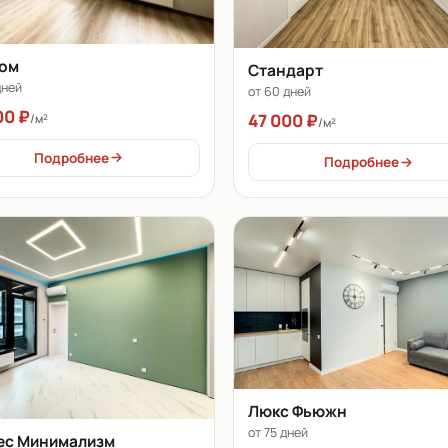
ом
Стандарт
дней
от 60 дней
00 ₽
47 000 ₽
/м²
/м²
Подробнее
Подробнее
Люкс Фьюжн
от 75 дней
ес Минимализм