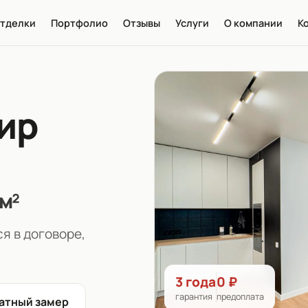
тделки
Портфолио
Отзывы
Услуги
О компании
К
ир
 м²
я в договоре,
3 года
0 ₽
гарантия
предоплата
атный замер