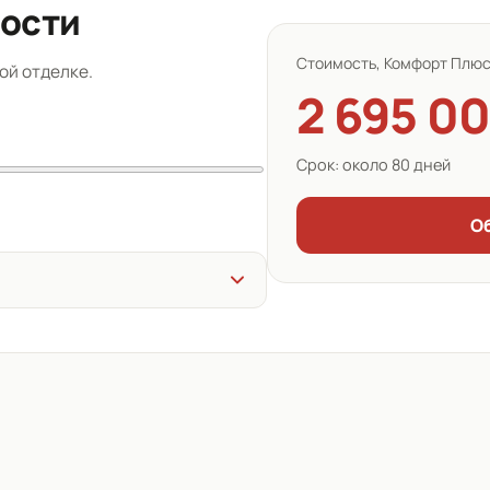
мости
Стоимость,
Комфорт Плю
ой отделке.
2 695 00
Срок:
около 80 дней
О