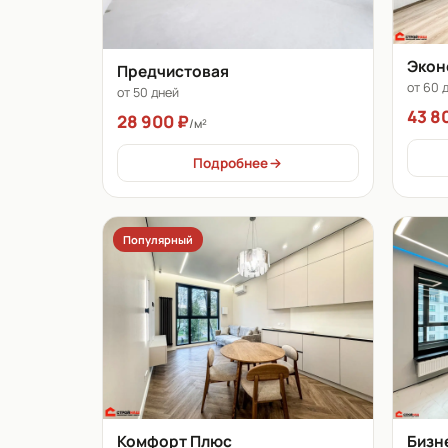
Экон
Предчистовая
от 60 
от 50 дней
43 8
28 900 ₽
/м²
Подробнее
Популярный
Бизн
Комфорт Плюс